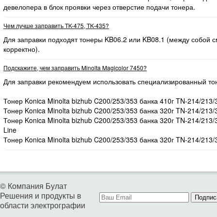
девелопера в блок проявки через отверстие подачи тонера.
Чем лучше заправить TK-475, TK-435?
Для заправки подходят тонеры KB06.2 или KB08.1 (между собой
корректно).
Подскажите, чем заправить Minolta Magicolor 7450?
Для заправки рекомендуем использовать специализированный то
Тонер Konica Minolta bizhub C200/253/353 банка 410г TN-214/213/
Тонер Konica Minolta bizhub C200/253/353 банка 320г TN-214/213/
Тонер Konica Minolta bizhub C200/253/353 банка 320г TN-214/213
Line
Тонер Konica Minolta bizhub C200/253/353 банка 320г TN-214/213/
© Компания Булат
Решения и продукты в
Подпис
области электрографии