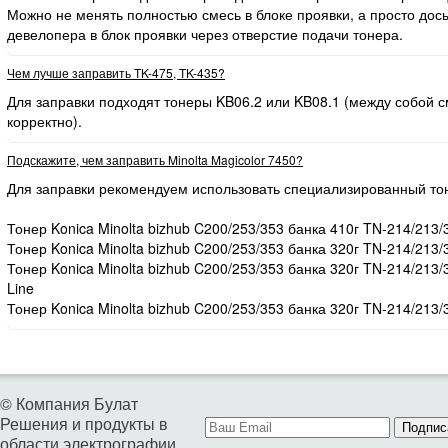
Можно не менять полностью смесь в блоке проявки, а просто дос
девелопера в блок проявки через отверстие подачи тонера.
Чем лучше заправить TK-475, TK-435?
Для заправки подходят тонеры KB06.2 или KB08.1 (между собой
корректно).
Подскажите, чем заправить Minolta Magicolor 7450?
Для заправки рекомендуем использовать специализированный то
Тонер Konica Minolta bizhub C200/253/353 банка 410г TN-214/213/
Тонер Konica Minolta bizhub C200/253/353 банка 320г TN-214/213/
Тонер Konica Minolta bizhub C200/253/353 банка 320г TN-214/213
Line
Тонер Konica Minolta bizhub C200/253/353 банка 320г TN-214/213/
© Компания Булат
Решения и продукты в
Подпис
области электрографии