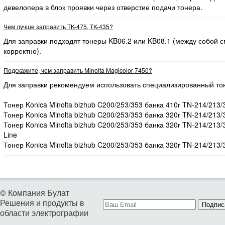
девелопера в блок проявки через отверстие подачи тонера.
Чем лучше заправить TK-475, TK-435?
Для заправки подходят тонеры KB06.2 или KB08.1 (между собой
корректно).
Подскажите, чем заправить Minolta Magicolor 7450?
Для заправки рекомендуем использовать специализированный то
Тонер Konica Minolta bizhub C200/253/353 банка 410г TN-214/213/
Тонер Konica Minolta bizhub C200/253/353 банка 320г TN-214/213/
Тонер Konica Minolta bizhub C200/253/353 банка 320г TN-214/213
Line
Тонер Konica Minolta bizhub C200/253/353 банка 320г TN-214/213/
© Компания Булат
Решения и продукты в
Подпис
области электрографии