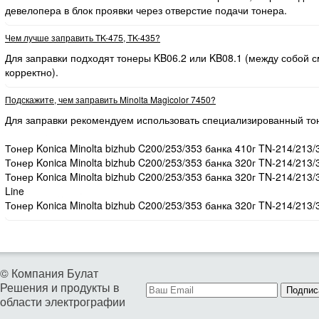
девелопера в блок проявки через отверстие подачи тонера.
Чем лучше заправить TK-475, TK-435?
Для заправки подходят тонеры KB06.2 или KB08.1 (между собой
корректно).
Подскажите, чем заправить Minolta Magicolor 7450?
Для заправки рекомендуем использовать специализированный то
Тонер Konica Minolta bizhub C200/253/353 банка 410г TN-214/213/
Тонер Konica Minolta bizhub C200/253/353 банка 320г TN-214/213/
Тонер Konica Minolta bizhub C200/253/353 банка 320г TN-214/213
Line
Тонер Konica Minolta bizhub C200/253/353 банка 320г TN-214/213/
© Компания Булат
Решения и продукты в
Подпис
области электрографии