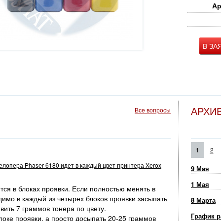
Ар
В ЗА
АРХИ
Все вопросы
1
2
велопера Phaser 6180 идет в каждый цвет принтера Xerox
9 Мая
1 Мая
ся в блоках проявки. Если полностью менять в
димо в каждый из четырех блоков проявки засыпать
8 Марта
вить 7 граммов тонера по цвету.
График р
оке проявки, а просто досыпать 20-25 граммов