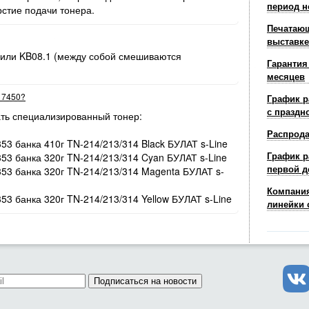
период н
рстие подачи тонера.
Печатающ
выставке
 или KB08.1 (между собой смешиваются
Гарантия
месяцев
r 7450?
График р
с праздн
ть специализированный тонер:
Распрод
353 банка 410г TN-214/213/314 Black БУЛАТ s-Line
График р
353 банка 320г TN-214/213/314 Cyan БУЛАТ s-Line
первой д
/353 банка 320г TN-214/213/314 Magenta БУЛАТ s-
Компания
353 банка 320г TN-214/213/314 Yellow БУЛАТ s-Line
линейки 
Подписаться на новости