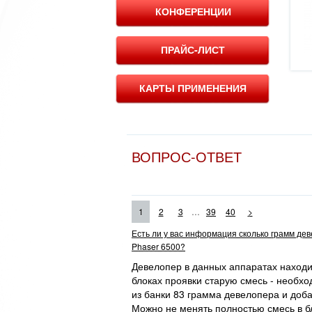
КОНФЕРЕНЦИИ
ПРАЙС-ЛИСТ
КАРТЫ ПРИМЕНЕНИЯ
ВОПРОС-ОТВЕТ
...
1
2
3
39
40
>
Есть ли у вас информация сколько грамм де
Phaser 6500?
Девелопер в данных аппаратах находит
блоках проявки старую смесь - необхо
из банки 83 грамма девелопера и доба
Можно не менять полностью смесь в бл