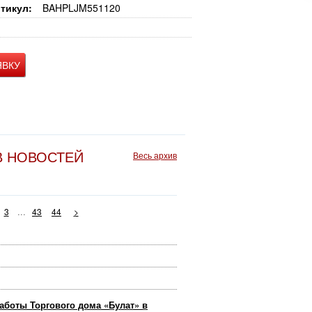
тикул:
BAHPLJM551120
ЯВКУ
В НОВОСТЕЙ
Весь архив
...
3
43
44
>
аботы Торгового дома «Булат» в