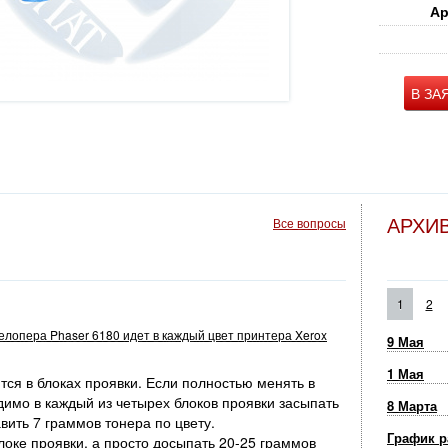
Ар
В ЗА
АРХИ
Все вопросы
1
2
велопера Phaser 6180 идет в каждый цвет принтера Xerox
9 Мая
1 Мая
ся в блоках проявки. Если полностью менять в
димо в каждый из четырех блоков проявки засыпать
8 Марта
вить 7 граммов тонера по цвету.
График р
оке проявки, а просто досыпать 20-25 граммов