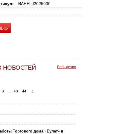
тикул:
BAHPLJ2025030
ЯВКУ
В НОВОСТЕЙ
Весь архив
...
3
43
44
>
аботы Торгового дома «Булат» в