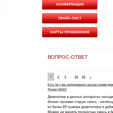
КОНФЕРЕНЦИИ
ПРАЙС-ЛИСТ
КАРТЫ ПРИМЕНЕНИЯ
ВОПРОС-ОТВЕТ
...
1
2
3
39
40
>
Есть ли у вас информация сколько грамм де
Phaser 6500?
Девелопер в данных аппаратах находит
блоках проявки старую смесь - необхо
из банки 83 грамма девелопера и доба
Можно не менять полностью смесь в бл