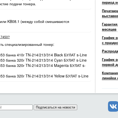
период н
рстие подачи тонера.
Печатающ
выставке
 или KB08.1 (между собой смешиваются
Гарантия
месяцев
r 7450?
График р
с праздн
ть специализированный тонер:
Распрод
353 банка 410г TN-214/213/314 Black БУЛАТ s-Line
График р
353 банка 320г TN-214/213/314 Cyan БУЛАТ s-Line
первой д
/353 банка 320г TN-214/213/314 Magenta БУЛАТ s-
Компания
353 банка 320г TN-214/213/314 Yellow БУЛАТ s-Line
линейки 
Подписаться на новости