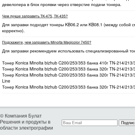
девелопера в блок проявки через отверстие подачи тонера.
Чем лучше заправить TK-475, TK-435?
Для заправки подходят тонеры KB06.2 или KB08.1 (между собой
корректно).
Подскажите, чем заправить Minolta Magicolor 7450?
Для заправки рекомендуем использовать специализированный то
Тонер Konica Minolta bizhub C200/253/353 банка 410г TN-214/213/
Тонер Konica Minolta bizhub C200/253/353 банка 320г TN-214/213/
Тонер Konica Minolta bizhub C200/253/353 банка 320г TN-214/213
Line
Тонер Konica Minolta bizhub C200/253/353 банка 320г TN-214/213/
© Компания Булат
Решения и продукты в
Подпис
области электрографии