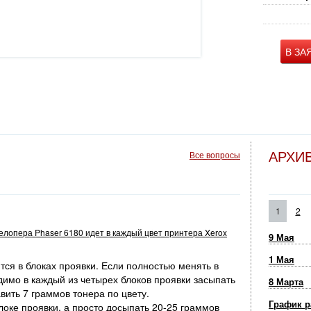
В ЗА
АРХИ
Все вопросы
1
2
велопера Phaser 6180 идет в каждый цвет принтера Xerox
9 Мая
1 Мая
ся в блоках проявки. Если полностью менять в
димо в каждый из четырех блоков проявки засыпать
8 Марта
вить 7 граммов тонера по цвету.
График р
оке проявки, а просто досыпать 20-25 граммов