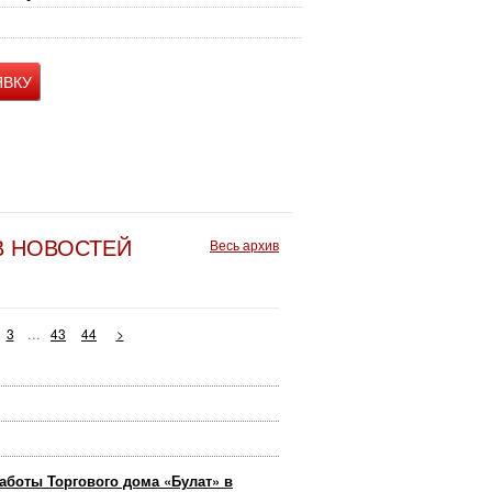
ЯВКУ
В НОВОСТЕЙ
Весь архив
...
3
43
44
>
аботы Торгового дома «Булат» в