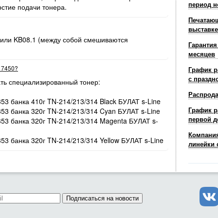
период н
рстие подачи тонера.
Печатающ
выставке
 или KB08.1 (между собой смешиваются
Гарантия
месяцев
r 7450?
График р
с праздн
ть специализированный тонер:
Распрод
353 банка 410г TN-214/213/314 Black БУЛАТ s-Line
График р
353 банка 320г TN-214/213/314 Cyan БУЛАТ s-Line
первой д
/353 банка 320г TN-214/213/314 Magenta БУЛАТ s-
Компания
353 банка 320г TN-214/213/314 Yellow БУЛАТ s-Line
линейки 
Подписаться на новости