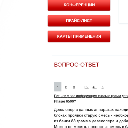
КОНФЕРЕНЦИИ
ПРАЙС-ЛИСТ
КАРТЫ ПРИМЕНЕНИЯ
ВОПРОС-ОТВЕТ
...
1
2
3
39
40
>
Есть ли у вас информация сколько грамм де
Phaser 6500?
Девелопер в данных аппаратах находит
блоках проявки старую смесь - необхо
из банки 83 грамма девелопера и доба
Можно не менять полностью смесь в бл