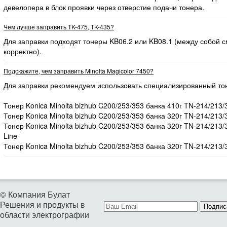
девелопера в блок проявки через отверстие подачи тонера.
Чем лучше заправить TK-475, TK-435?
Для заправки подходят тонеры KB06.2 или KB08.1 (между собой
корректно).
Подскажите, чем заправить Minolta Magicolor 7450?
Для заправки рекомендуем использовать специализированный то
Тонер Konica Minolta bizhub C200/253/353 банка 410г TN-214/213/
Тонер Konica Minolta bizhub C200/253/353 банка 320г TN-214/213/
Тонер Konica Minolta bizhub C200/253/353 банка 320г TN-214/213
Line
Тонер Konica Minolta bizhub C200/253/353 банка 320г TN-214/213/
© Компания Булат
Решения и продукты в
Подпис
области электрографии