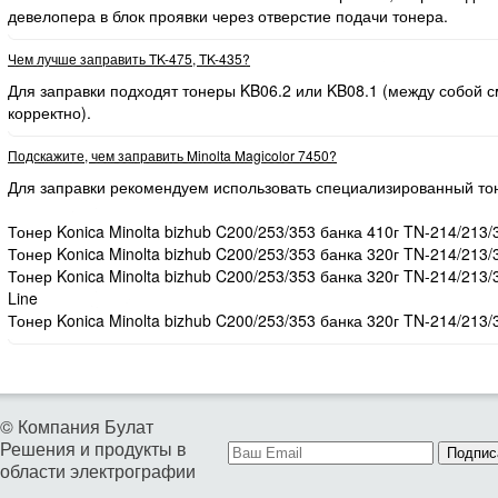
девелопера в блок проявки через отверстие подачи тонера.
Чем лучше заправить TK-475, TK-435?
Для заправки подходят тонеры KB06.2 или KB08.1 (между собой
корректно).
Подскажите, чем заправить Minolta Magicolor 7450?
Для заправки рекомендуем использовать специализированный то
Тонер Konica Minolta bizhub C200/253/353 банка 410г TN-214/213/
Тонер Konica Minolta bizhub C200/253/353 банка 320г TN-214/213/
Тонер Konica Minolta bizhub C200/253/353 банка 320г TN-214/213
Line
Тонер Konica Minolta bizhub C200/253/353 банка 320г TN-214/213/
© Компания Булат
Решения и продукты в
Подпис
области электрографии