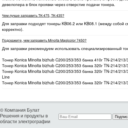
девелопера в блок проявки через отверстие подачи тонера.
Чем лучше заправить TK-475, TK-435?
Для заправки подходят тонеры KB06.2 или KB08.1 (между собой
корректно).
Подскажите, чем заправить Minolta Magicolor 7450?
Для заправки рекомендуем использовать специализированный то
Тонер Konica Minolta bizhub C200/253/353 банка 410г TN-214/213/
Тонер Konica Minolta bizhub C200/253/353 банка 320г TN-214/213/
Тонер Konica Minolta bizhub C200/253/353 банка 320г TN-214/213
Line
Тонер Konica Minolta bizhub C200/253/353 банка 320г TN-214/213/
© Компания Булат
Решения и продукты в
Подпис
области электрографии