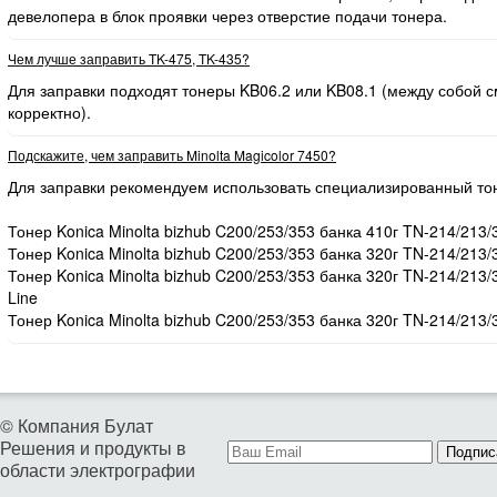
девелопера в блок проявки через отверстие подачи тонера.
Чем лучше заправить TK-475, TK-435?
Для заправки подходят тонеры KB06.2 или KB08.1 (между собой
корректно).
Подскажите, чем заправить Minolta Magicolor 7450?
Для заправки рекомендуем использовать специализированный то
Тонер Konica Minolta bizhub C200/253/353 банка 410г TN-214/213/
Тонер Konica Minolta bizhub C200/253/353 банка 320г TN-214/213/
Тонер Konica Minolta bizhub C200/253/353 банка 320г TN-214/213
Line
Тонер Konica Minolta bizhub C200/253/353 банка 320г TN-214/213/
© Компания Булат
Решения и продукты в
Подпис
области электрографии