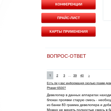
КОНФЕРЕНЦИИ
ПРАЙС-ЛИСТ
КАРТЫ ПРИМЕНЕНИЯ
ВОПРОС-ОТВЕТ
...
1
2
3
39
40
>
Есть ли у вас информация сколько грамм де
Phaser 6500?
Девелопер в данных аппаратах находит
блоках проявки старую смесь - необхо
из банки 83 грамма девелопера и доба
Можно не менять полностью смесь в бл