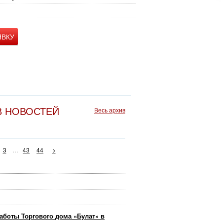
ЯВКУ
В НОВОСТЕЙ
Весь архив
...
3
43
44
>
аботы Торгового дома «Булат» в