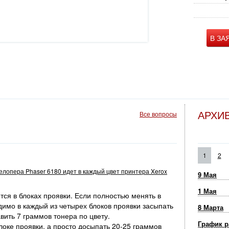
В ЗА
АРХИ
Все вопросы
1
2
велопера Phaser 6180 идет в каждый цвет принтера Xerox
9 Мая
1 Мая
ся в блоках проявки. Если полностью менять в
димо в каждый из четырех блоков проявки засыпать
8 Марта
вить 7 граммов тонера по цвету.
График р
оке проявки, а просто досыпать 20-25 граммов