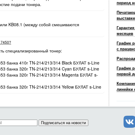
период н
рстие подачи тонера.
Печатающ
выставке
 или KB08.1 (между собой смешиваются
Гарантия
месяцев
r 7450?
График р
с праздн
ть специализированный тонер:
Распрод
353 банка 410г TN-214/213/314 Black БУЛАТ s-Line
График р
353 банка 320г TN-214/213/314 Cyan БУЛАТ s-Line
первой д
/353 банка 320г TN-214/213/314 Magenta БУЛАТ s-
Компания
353 банка 320г TN-214/213/314 Yellow БУЛАТ s-Line
линейки 
Подписаться на новости