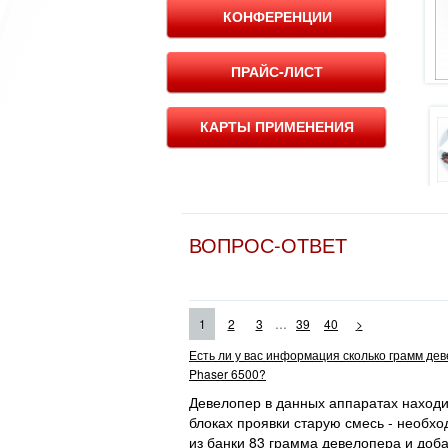
КОНФЕРЕНЦИИ
ПРАЙС-ЛИСТ
КАРТЫ ПРИМЕНЕНИЯ
ВОПРОС-ОТВЕТ
...
1
2
3
39
40
>
Есть ли у вас информация сколько грамм де
Phaser 6500?
Девелопер в данных аппаратах находит
блоках проявки старую смесь - необхо
из банки 83 грамма девелопера и доба