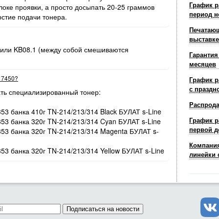
График р
оке проявки, а просто досыпать 20-25 граммов
период н
рстие подачи тонера.
Печатающ
выставке
 или KB08.1 (между собой смешиваются
Гарантия
месяцев
r 7450?
График р
с праздн
ть специализированный тонер:
Распрод
353 банка 410г TN-214/213/314 Black БУЛАТ s-Line
График р
353 банка 320г TN-214/213/314 Cyan БУЛАТ s-Line
первой д
/353 банка 320г TN-214/213/314 Magenta БУЛАТ s-
Компания
353 банка 320г TN-214/213/314 Yellow БУЛАТ s-Line
линейки 
Подписаться на новости