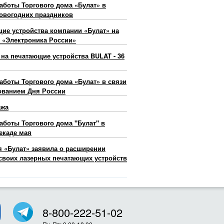
аботы Торгового дома «Булат» в
овогодних праздников
ие устройства компании «Булат» на
 «Электроника России»
 на печатающие устройства BULAT - 36
аботы Торгового дома «Булат» в связи
ованием Дня России
ажа
аботы Торгового дома "Булат" в
екаде мая
 «Булат» заявила о расширении
своих лазерных печатающих устройств
8-800-222-51-02