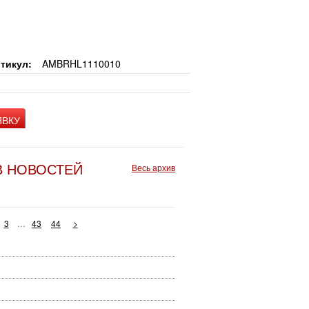
тикул:
AMBRHL1110010
ЯВКУ
В НОВОСТЕЙ
Весь архив
...
3
43
44
>