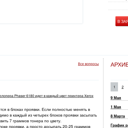
В ЗА
АРХИ
Все вопросы
1
2
велопера Phaser 6180 идет в каждый цвет принтера Xerox
9 Мая
1 Мая
ся в блоках проявки. Если полностью менять в
димо в каждый из четырех блоков проявки засыпать
8 Марта
вить 7 граммов тонера по цвету.
График р
оке проявки, а просто досыпать 20-25 граммов