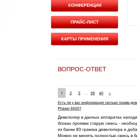
КОНФЕРЕНЦИИ
ПРАЙС-ЛИСТ
КАРТЫ ПРИМЕНЕНИЯ
ВОПРОС-ОТВЕТ
...
1
2
3
39
40
>
Есть ли у вас информация сколько грамм де
Phaser 6500?
Девелопер в данных аппаратах находит
блоках проявки старую смесь - необхо
из банки 83 грамма девелопера и доба
Можно не менять полностью смесь в бл