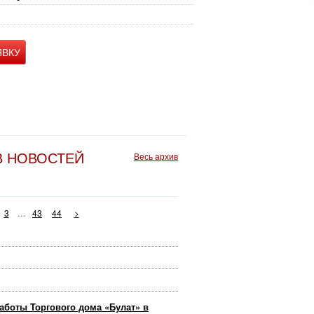
ЯВКУ
В НОВОСТЕЙ
Весь архив
...
3
43
44
>
аботы Торгового дома «Булат» в