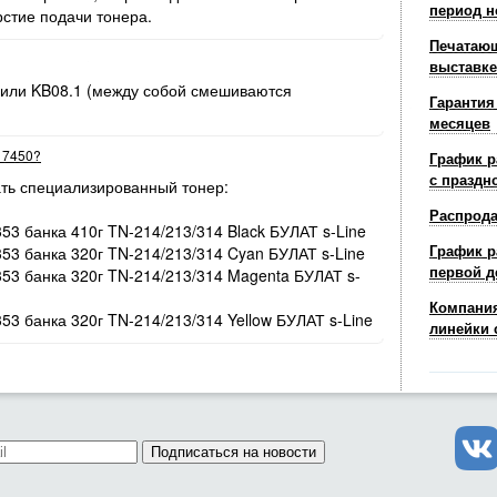
период н
рстие подачи тонера.
Печатающ
выставке
 или KB08.1 (между собой смешиваются
Гарантия
месяцев
r 7450?
График р
с праздн
ть специализированный тонер:
Распрод
353 банка 410г TN-214/213/314 Black БУЛАТ s-Line
График р
353 банка 320г TN-214/213/314 Cyan БУЛАТ s-Line
первой д
/353 банка 320г TN-214/213/314 Magenta БУЛАТ s-
Компания
353 банка 320г TN-214/213/314 Yellow БУЛАТ s-Line
линейки 
Подписаться на новости