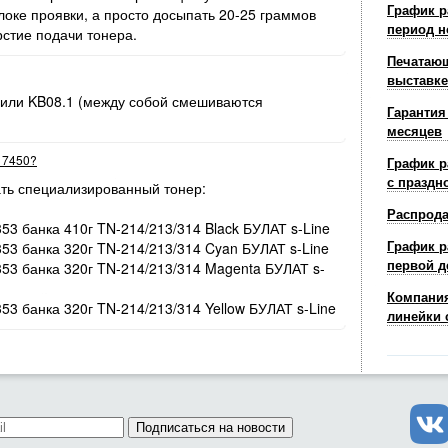
График р
оке проявки, а просто досыпать 20-25 граммов
период н
рстие подачи тонера.
Печатающ
выставке
 или KB08.1 (между собой смешиваются
Гарантия
месяцев
r 7450?
График р
с праздн
ть специализированный тонер:
Распрод
353 банка 410г TN-214/213/314 Black БУЛАТ s-Line
График р
353 банка 320г TN-214/213/314 Cyan БУЛАТ s-Line
первой д
/353 банка 320г TN-214/213/314 Magenta БУЛАТ s-
Компания
353 банка 320г TN-214/213/314 Yellow БУЛАТ s-Line
линейки 
Подписаться на новости