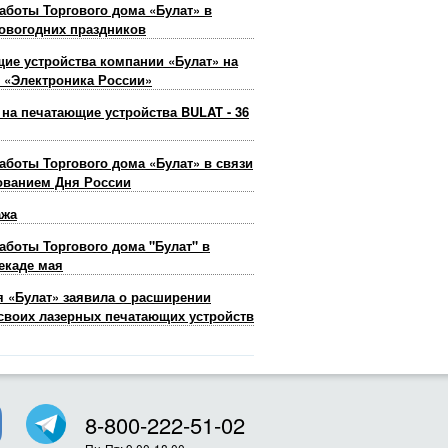
аботы Торгового дома «Булат» в
овогодних праздников
ие устройства компании «Булат» на
 «Электроника России»
 на печатающие устройства BULAT - 36
аботы Торгового дома «Булат» в связи
ованием Дня России
ажа
аботы Торгового дома "Булат" в
екаде мая
 «Булат» заявила о расширении
своих лазерных печатающих устройств
8-800-222-51-02