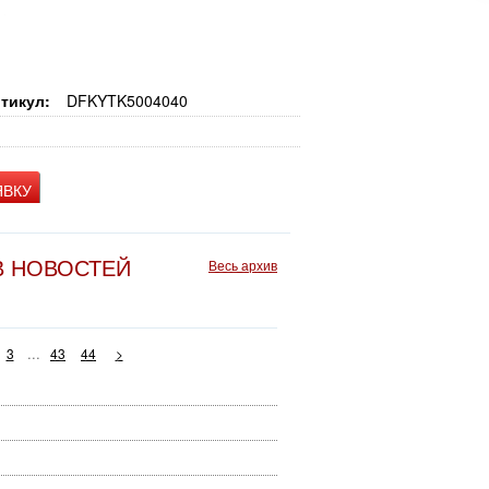
тикул:
DFKYTK5004040
ЯВКУ
В НОВОСТЕЙ
Весь архив
...
3
43
44
>