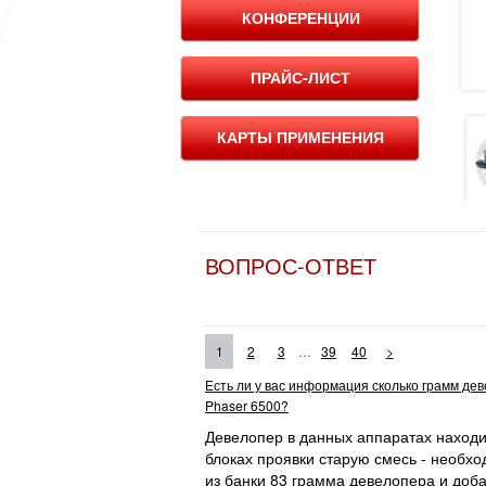
КОНФЕРЕНЦИИ
ПРАЙС-ЛИСТ
КАРТЫ ПРИМЕНЕНИЯ
ВОПРОС-ОТВЕТ
...
1
2
3
39
40
>
Есть ли у вас информация сколько грамм де
Phaser 6500?
Девелопер в данных аппаратах находит
блоках проявки старую смесь - необхо
из банки 83 грамма девелопера и доба