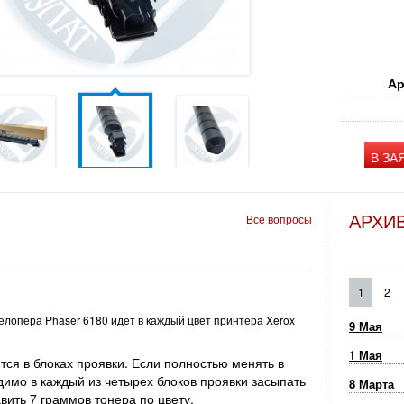
Ар
В ЗА
АРХИ
Все вопросы
1
2
велопера Phaser 6180 идет в каждый цвет принтера Xerox
9 Мая
1 Мая
ся в блоках проявки. Если полностью менять в
димо в каждый из четырех блоков проявки засыпать
8 Марта
вить 7 граммов тонера по цвету.