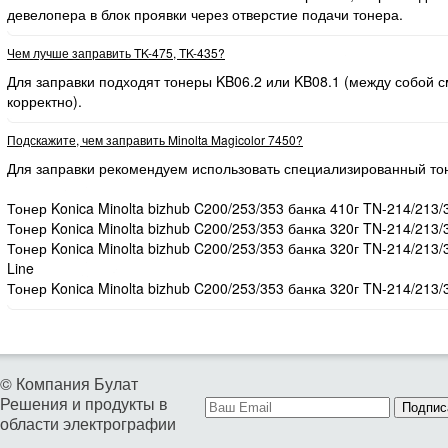
девелопера в блок проявки через отверстие подачи тонера.
Чем лучше заправить TK-475, TK-435?
Для заправки подходят тонеры KB06.2 или KB08.1 (между собой
корректно).
Подскажите, чем заправить Minolta Magicolor 7450?
Для заправки рекомендуем использовать специализированный то
Тонер Konica Minolta bizhub C200/253/353 банка 410г TN-214/213/
Тонер Konica Minolta bizhub C200/253/353 банка 320г TN-214/213/
Тонер Konica Minolta bizhub C200/253/353 банка 320г TN-214/213
Line
Тонер Konica Minolta bizhub C200/253/353 банка 320г TN-214/213/
© Компания Булат
Решения и продукты в
Подпис
области электрографии