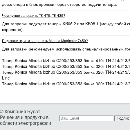
девелопера в блок проявки через отверстие подачи тонера.
Чем лучше заправить TK-475, TK-435?
Для заправки подходят тонеры KB06.2 или KB08.1 (между собой
корректно).
Подскажите, чем заправить Minolta Magicolor 7450?
Для заправки рекомендуем использовать специализированный то
Тонер Konica Minolta bizhub C200/253/353 банка 410г TN-214/213/
Тонер Konica Minolta bizhub C200/253/353 банка 320г TN-214/213/
Тонер Konica Minolta bizhub C200/253/353 банка 320г TN-214/213
Line
Тонер Konica Minolta bizhub C200/253/353 банка 320г TN-214/213/
© Компания Булат
Решения и продукты в
Подпис
области электрографии