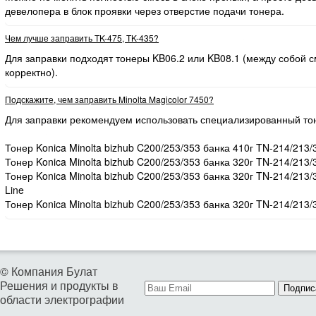
девелопера в блок проявки через отверстие подачи тонера.
Чем лучше заправить TK-475, TK-435?
Для заправки подходят тонеры KB06.2 или KB08.1 (между собой
корректно).
Подскажите, чем заправить Minolta Magicolor 7450?
Для заправки рекомендуем использовать специализированный то
Тонер Konica Minolta bizhub C200/253/353 банка 410г TN-214/213/
Тонер Konica Minolta bizhub C200/253/353 банка 320г TN-214/213/
Тонер Konica Minolta bizhub C200/253/353 банка 320г TN-214/213
Line
Тонер Konica Minolta bizhub C200/253/353 банка 320г TN-214/213/
© Компания Булат
Решения и продукты в
Подпис
области электрографии